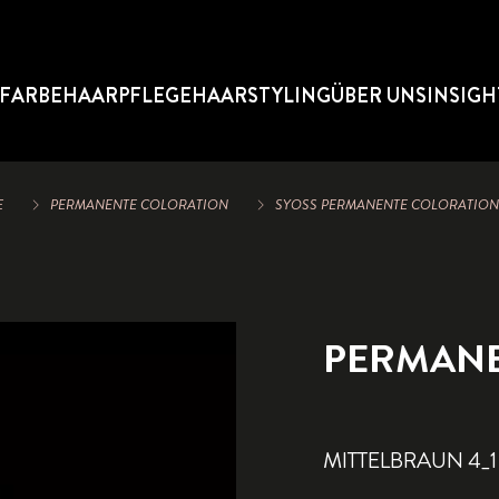
FARBE
HAARPFLEGE
HAARSTYLING
ÜBER UNS
INSIGH
E
PERMANENTE COLORATION
SYOSS PERMANENTE COLORATION 
PERMANE
MITTELBRAUN 4_1