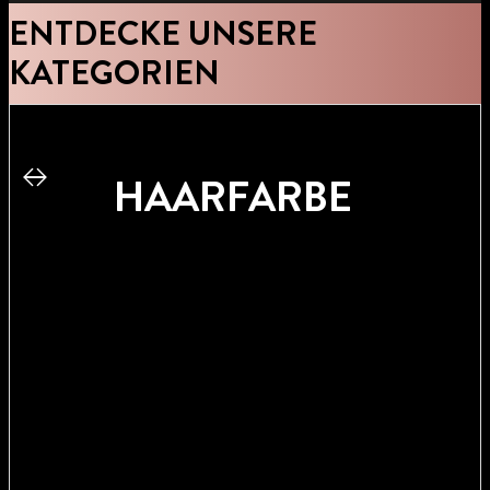
CURL
ENTDECKE UNSERE
SCHAUMFESTIG
KATEGORIEN
ER
HAARFARBE
JETZT
KAUFEN