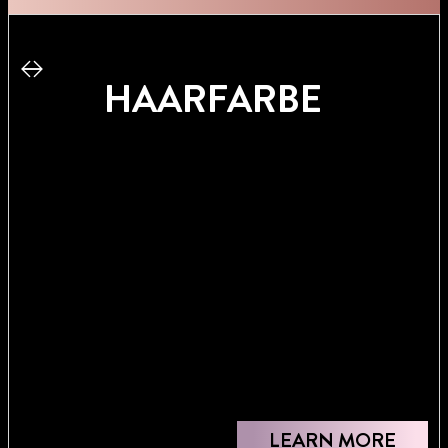
HAARFARBE
JETZT
JETZT
KAUFEN
KAUFEN
LEARN MORE