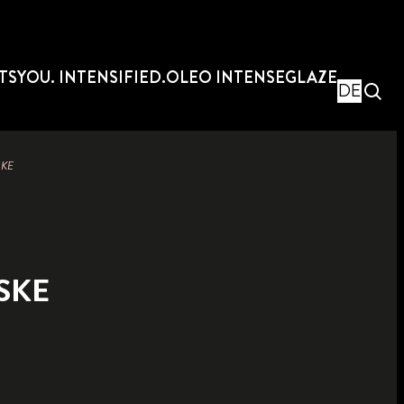
TS
YOU. INTENSIFIED.
OLEO INTENSE
GLAZE
DE
SKE
SKE