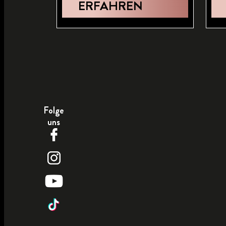
ERFAHREN
Folge
uns