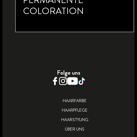
PERMANENTE
COLORATION
SCHOKOBRAUN 4_8
PERMANENTE
Folge uns
COLORATION
HAARFARBE
HAARPFLEGE
HAARSTYLING
ÜBER UNS