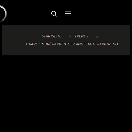
STARTSEITE
TRENDS
HAARE OMBRÉ FÄRBEN: DER ANGESAGTE FARBTREND