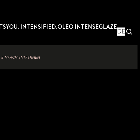
TS
YOU. INTENSIFIED.
OLEO INTENSE
GLAZE
DE
 EINFACH ENTFERNEN