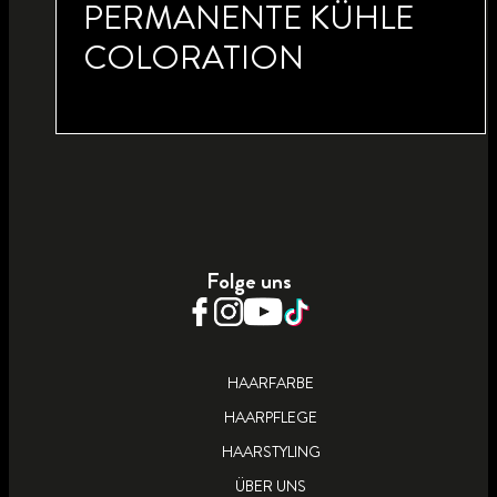
PERMANENTE KÜHLE
COLORATION
SCANDI BLOND 10_13
PERMANENTE KÜHLE
Folge uns
COLORATION
HAARFARBE
HAARPFLEGE
HAARSTYLING
ÜBER UNS