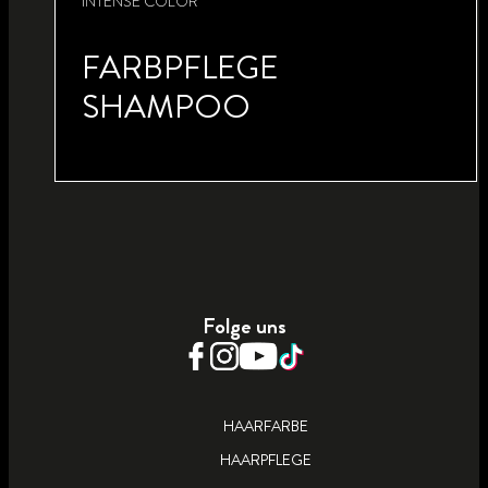
INTENSE COLOR
FARBPFLEGE
SHAMPOO
INTENSE REPAIR
HAARMASKE
Folge uns
HAARFARBE
HAARPFLEGE