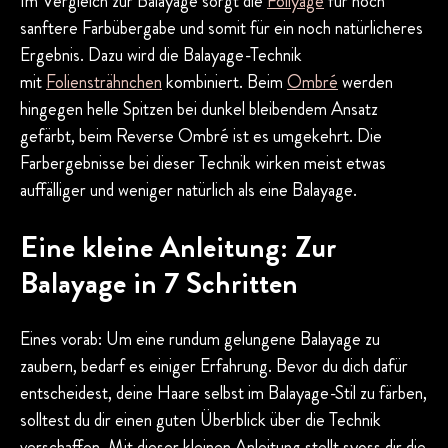
Im Vergleich zur Balayage sorgt die
Foilyage
für noch
sanftere Farbübergabe und somit für ein noch natürlicheres
Ergebnis. Dazu wird die Balayage-Technik
mit
Foliensträhnchen
kombiniert. Beim
Ombré
werden
hingegen helle Spitzen bei dunkel bleibendem Ansatz
gefärbt, beim Reverse Ombré ist es umgekehrt. Die
Farbergebnisse bei dieser Technik wirken meist etwas
auffälliger und weniger natürlich als eine Balayage.
Eine kleine Anleitung: Zur
Balayage in 7 Schritten
Eines vorab: Um eine rundum gelungene Balayage zu
zaubern, bedarf es einiger Erfahrung. Bevor du dich dafür
entscheidest, deine Haare selbst im Balayage-Stil zu färben,
solltest du dir einen guten Überblick über die Technik
verschaffen. Mit dieser kleinen Anleitung stellt syoss dir die